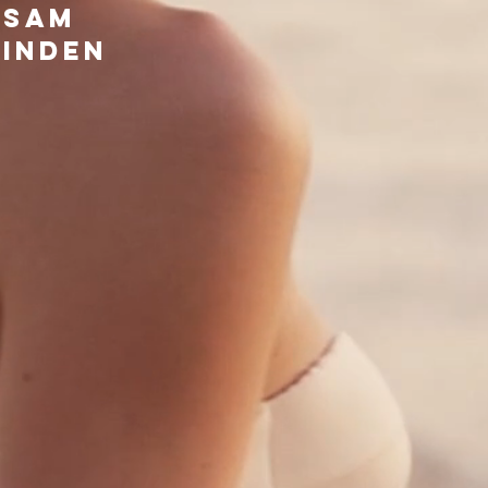
nsam
finden