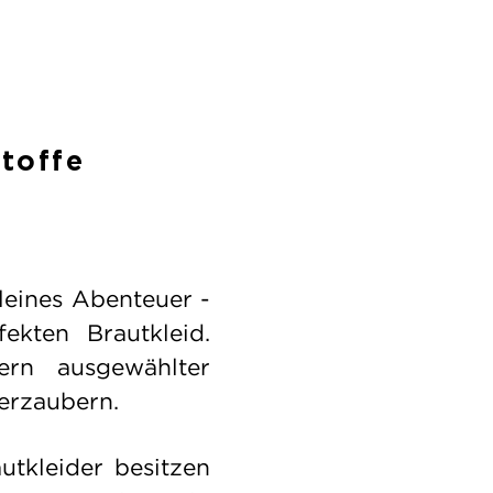
Stoffe
kleines Abenteuer -
kten Brautkleid.
ern ausgewählter
erzaubern.
utkleider besitzen